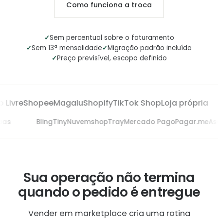
Como funciona a troca
✓
Sem percentual sobre o faturamento
✓
✓
Sem 13ª mensalidade
Migração padrão incluída
✓
Preço previsível, escopo definido
Livre
Shopee
Magalu
Shopify
TikTok Shop
Loja própria
saas
Bling
Tiny
Nuvemshop
Tray
Mercado Pago
Pagar.me
A
Sua operação não termina
quando o pedido é entregue
Vender em marketplace cria uma rotina