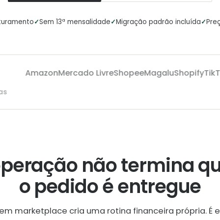
✓
✓
✓
aturamento
Sem 13ª mensalidade
Migração padrão incluída
Preç
Amazon
Mercado Livre
Shopee
Magalu
Shopify
TikTok
aas
operação não termina q
o pedido é entregue
em marketplace cria uma rotina financeira própria. É e