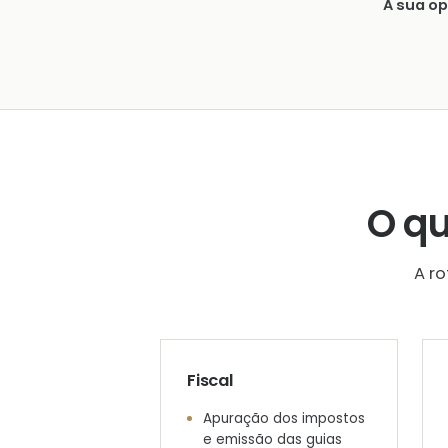
A sua o
O q
A r
Fiscal
Apuração dos impostos
e emissão das guias