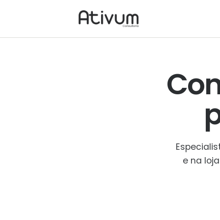
Con
Especiali
e na loj