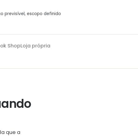
o previsível, escopo definido
 Shop
Loja própria
uando
la que a