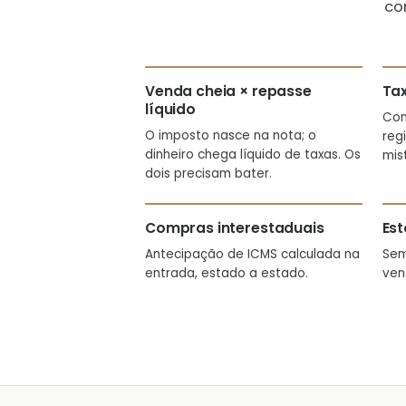
co
Venda cheia × repasse
Ta
líquido
Com
O imposto nasce na nota; o
reg
dinheiro chega líquido de taxas. Os
mis
dois precisam bater.
Compras interestaduais
Est
Antecipação de ICMS calculada na
Sem
entrada, estado a estado.
ven