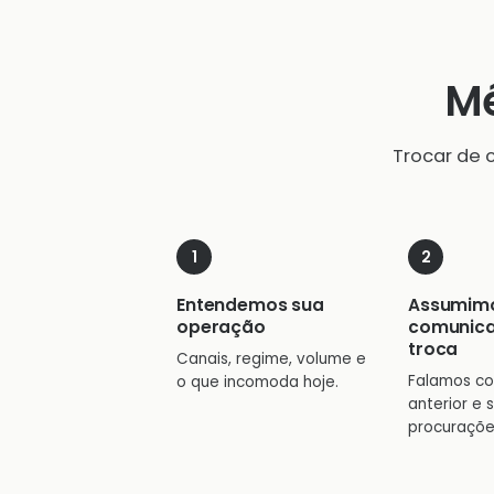
Mé
Trocar de 
Entendemos sua
Assumim
operação
comunic
troca
Canais, regime, volume e
Falamos co
o que incomoda hoje.
anterior e 
procuraçõe