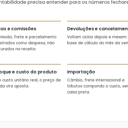
ntabilidade precisa entender para os números fechar
xas e comissões
Devoluções e cancelamen
issão, frete e parcelamento
Voltam ciclos depois e mexem
istrados como despesa, não
base de cálculo do mês da ven
turados na receita.
oque e custo do produto
Importação
 custo unitário real, o preço de
Câmbio, frete internacional e
da vira aposta.
tributos compondo o custo, s
caixa preta.