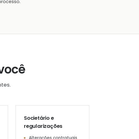
processo.
você
tes.
Societário e
regularizações
Alterações contratuais