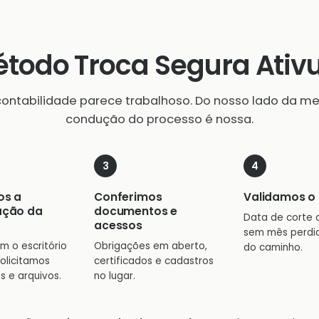
todo Troca Segura Ati
contabilidade parece trabalhoso. Do nosso lado da mes
condução do processo é nossa.
os a
Conferimos
Validamos o 
ação da
documentos e
Data de corte 
acessos
sem mês perdi
m o escritório
Obrigações em aberto,
do caminho.
solicitamos
certificados e cadastros
s e arquivos.
no lugar.