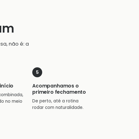
vum
a, não é: a
início
Acompanhamos o
primeiro fechamento
combinada,
De perto, até a rotina
do no meio
rodar com naturalidade.