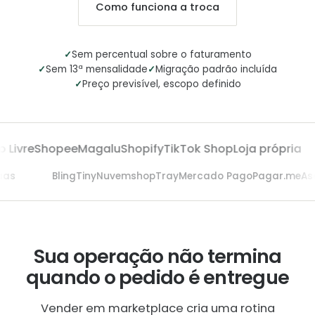
Como funciona a troca
✓
Sem percentual sobre o faturamento
✓
✓
Sem 13ª mensalidade
Migração padrão incluída
✓
Preço previsível, escopo definido
Livre
Shopee
Magalu
Shopify
TikTok Shop
Loja própria
saas
Bling
Tiny
Nuvemshop
Tray
Mercado Pago
Pagar.me
A
Sua operação não termina
quando o pedido é entregue
Vender em marketplace cria uma rotina