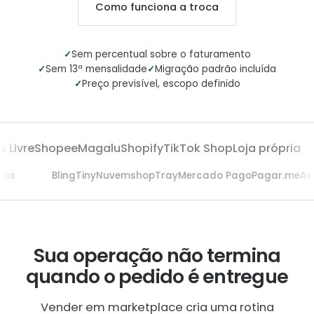
Como funciona a troca
✓
Sem percentual sobre o faturamento
✓
✓
Sem 13ª mensalidade
Migração padrão incluída
✓
Preço previsível, escopo definido
Livre
Shopee
Magalu
Shopify
TikTok Shop
Loja própria
saas
Bling
Tiny
Nuvemshop
Tray
Mercado Pago
Pagar.me
A
Sua operação não termina
quando o pedido é entregue
Vender em marketplace cria uma rotina