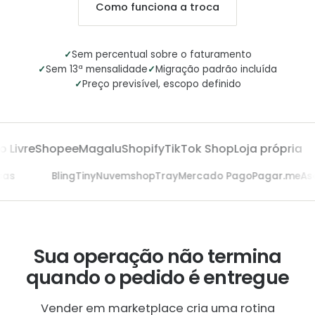
Como funciona a troca
✓
Sem percentual sobre o faturamento
✓
✓
Sem 13ª mensalidade
Migração padrão incluída
✓
Preço previsível, escopo definido
Livre
Shopee
Magalu
Shopify
TikTok Shop
Loja própria
saas
Bling
Tiny
Nuvemshop
Tray
Mercado Pago
Pagar.me
A
Sua operação não termina
quando o pedido é entregue
Vender em marketplace cria uma rotina