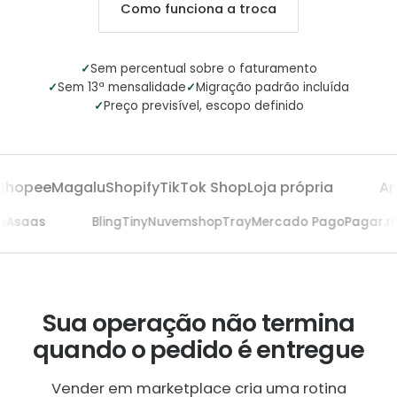
Como funciona a troca
✓
Sem percentual sobre o faturamento
✓
✓
Sem 13ª mensalidade
Migração padrão incluída
✓
Preço previsível, escopo definido
hopee
Magalu
Shopify
TikTok Shop
Loja própria
Am
me
Asaas
Bling
Tiny
Nuvemshop
Tray
Mercado Pago
Pagar.
Sua operação não termina
quando o pedido é entregue
Vender em marketplace cria uma rotina