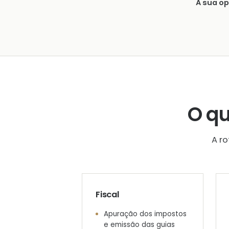
A sua o
O q
A r
Fiscal
Apuração dos impostos
e emissão das guias