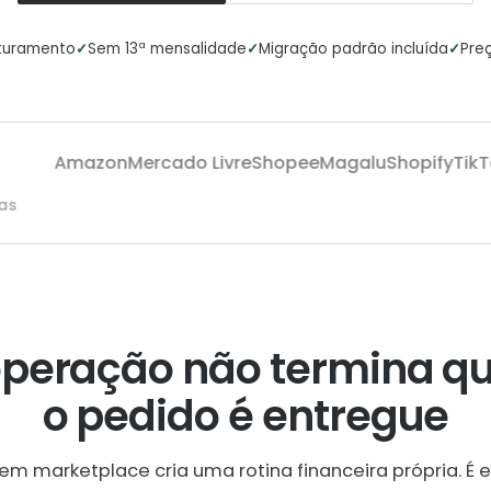
✓
✓
✓
aturamento
Sem 13ª mensalidade
Migração padrão incluída
Preç
Amazon
Mercado Livre
Shopee
Magalu
Shopify
TikTok
saas
operação não termina q
o pedido é entregue
em marketplace cria uma rotina financeira própria. É e