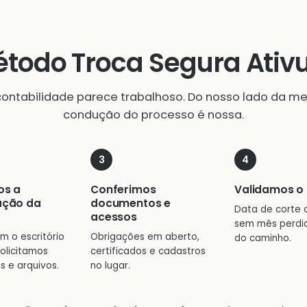
todo Troca Segura Ati
contabilidade parece trabalhoso. Do nosso lado da mes
condução do processo é nossa.
os a
Conferimos
Validamos o 
ação da
documentos e
Data de corte 
acessos
sem mês perdi
m o escritório
Obrigações em aberto,
do caminho.
solicitamos
certificados e cadastros
s e arquivos.
no lugar.