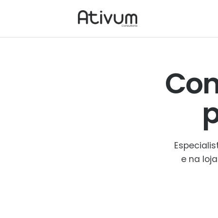
Con
Especiali
e na loj