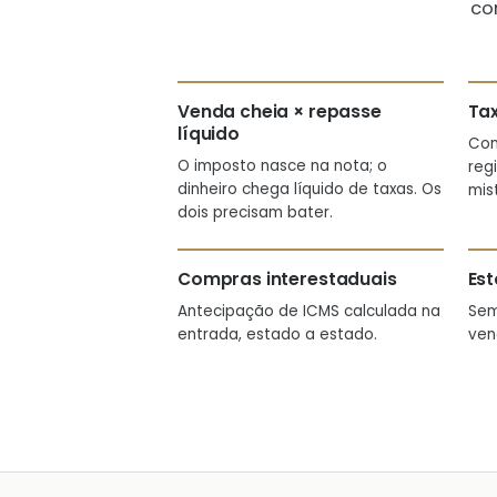
co
Venda cheia × repasse
Ta
líquido
Com
O imposto nasce na nota; o
reg
dinheiro chega líquido de taxas. Os
mis
dois precisam bater.
Compras interestaduais
Est
Antecipação de ICMS calculada na
Sem
entrada, estado a estado.
ven