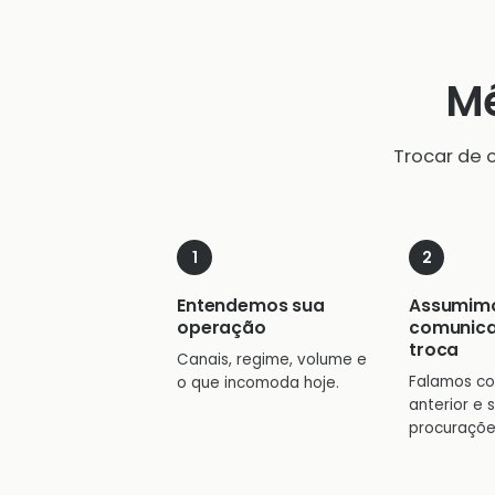
Mé
Trocar de 
Entendemos sua
Assumim
operação
comunic
troca
Canais, regime, volume e
Falamos co
o que incomoda hoje.
anterior e 
procuraçõe