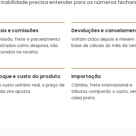
ntabilidade precisa entender para os números fechar
xas e comissões
Devoluções e cancelamen
issão, frete e parcelamento
Voltam ciclos depois e mexem
istrados como despesa, não
base de cálculo do mês da ven
turados na receita.
oque e custo do produto
Importação
 custo unitário real, o preço de
Câmbio, frete internacional e
da vira aposta.
tributos compondo o custo, s
caixa preta.