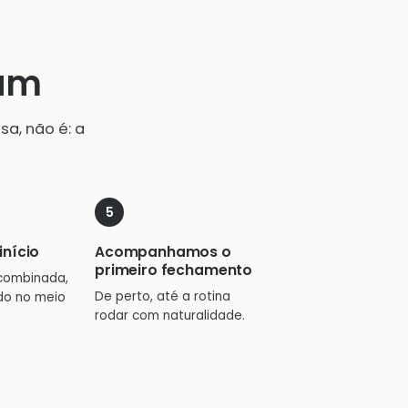
vum
a, não é: a
início
Acompanhamos o
primeiro fechamento
combinada,
De perto, até a rotina
do no meio
rodar com naturalidade.