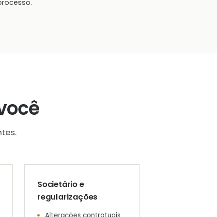
processo.
você
tes.
Societário e
regularizações
Alterações contratuais