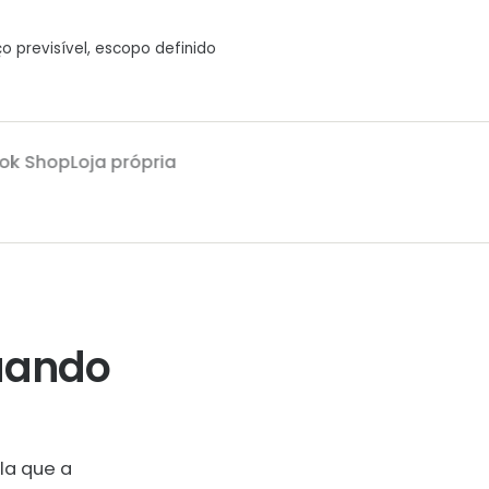
o previsível, escopo definido
 Shop
Loja própria
uando
la que a