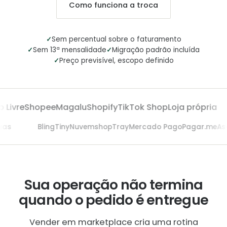
Como funciona a troca
✓
Sem percentual sobre o faturamento
✓
✓
Sem 13ª mensalidade
Migração padrão incluída
✓
Preço previsível, escopo definido
Livre
Shopee
Magalu
Shopify
TikTok Shop
Loja própria
saas
Bling
Tiny
Nuvemshop
Tray
Mercado Pago
Pagar.me
A
Sua operação não termina
quando o pedido é entregue
Vender em marketplace cria uma rotina