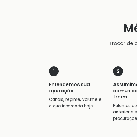
Mé
Trocar de 
Entendemos sua
Assumim
operação
comunic
troca
Canais, regime, volume e
Falamos co
o que incomoda hoje.
anterior e 
procuraçõe