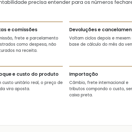
ntabilidade precisa entender para os números fechar
xas e comissões
Devoluções e cancelamen
issão, frete e parcelamento
Voltam ciclos depois e mexem
istrados como despesa, não
base de cálculo do mês da ven
turados na receita.
oque e custo do produto
Importação
 custo unitário real, o preço de
Câmbio, frete internacional e
da vira aposta.
tributos compondo o custo, s
caixa preta.