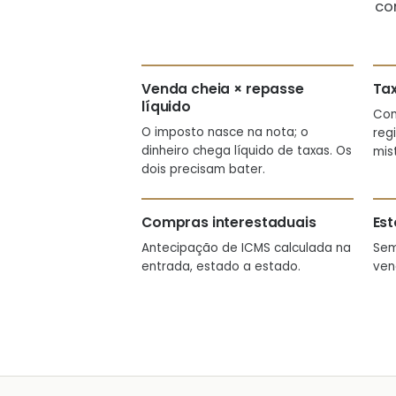
co
Venda cheia × repasse
Ta
líquido
Com
O imposto nasce na nota; o
reg
dinheiro chega líquido de taxas. Os
mis
dois precisam bater.
Compras interestaduais
Est
Antecipação de ICMS calculada na
Sem
entrada, estado a estado.
ven