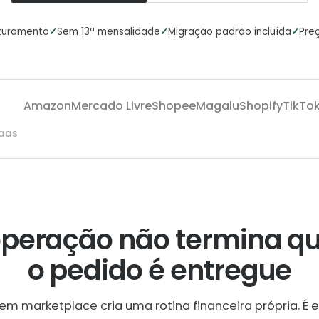
✓
✓
✓
aturamento
Sem 13ª mensalidade
Migração padrão incluída
Preç
Amazon
Mercado Livre
Shopee
Magalu
Shopify
TikTok 
saas
operação não termina q
o pedido é entregue
em marketplace cria uma rotina financeira própria. É e