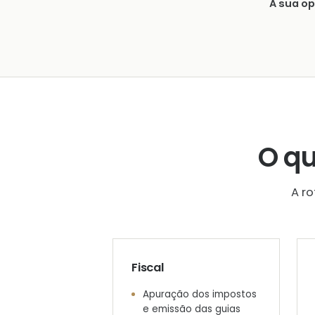
A sua o
O q
A r
Fiscal
Apuração dos impostos
e emissão das guias