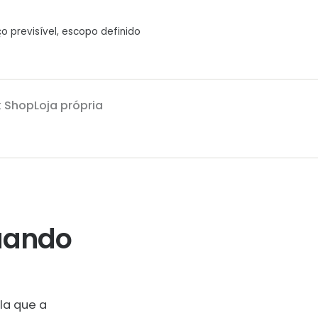
o previsível, escopo definido
Shop
Loja própria
uando
la que a