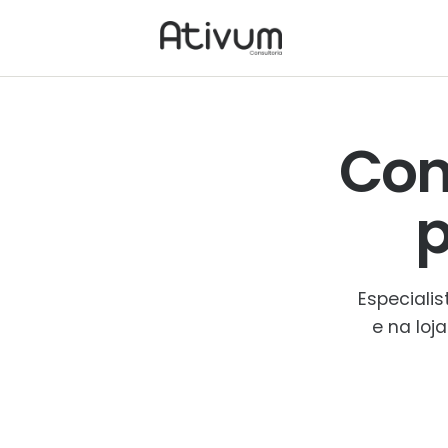
Con
Especiali
e na loj