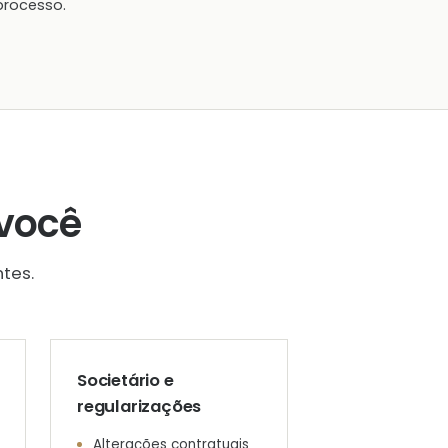
processo.
você
tes.
Societário e
regularizações
Alterações contratuais