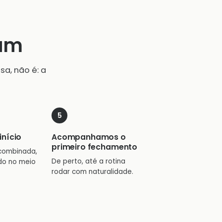
vum
a, não é: a
início
Acompanhamos o
primeiro fechamento
combinada,
De perto, até a rotina
do no meio
rodar com naturalidade.