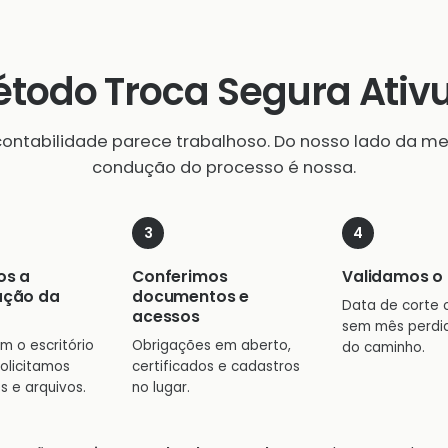
todo Troca Segura Ati
contabilidade parece trabalhoso. Do nosso lado da mes
condução do processo é nossa.
os a
Conferimos
Validamos o 
ação da
documentos e
Data de corte 
acessos
sem mês perdi
m o escritório
Obrigações em aberto,
do caminho.
solicitamos
certificados e cadastros
s e arquivos.
no lugar.