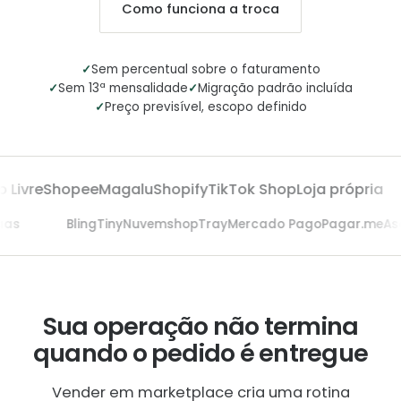
Como funciona a troca
✓
Sem percentual sobre o faturamento
✓
✓
Sem 13ª mensalidade
Migração padrão incluída
✓
Preço previsível, escopo definido
Livre
Shopee
Magalu
Shopify
TikTok Shop
Loja própria
saas
Bling
Tiny
Nuvemshop
Tray
Mercado Pago
Pagar.me
A
Sua operação não termina
quando o pedido é entregue
Vender em marketplace cria uma rotina